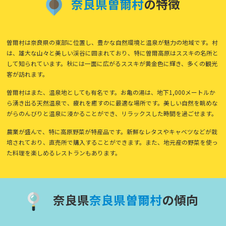
奈
良
県
曽
爾
村
の特徴
曽爾村は奈良県の東部に位置し、豊かな自然環境と温泉が魅力の地域です。村
は、雄大な山々と美しい渓谷に囲まれており、特に曽爾高原はススキの名所と
して知られています。秋には一面に広がるススキが黄金色に輝き、多くの観光
客が訪れます。
曽爾村はまた、温泉地としても有名です。お亀の湯は、地下1,000メートルか
ら湧き出る天然温泉で、疲れを癒すのに最適な場所です。美しい自然を眺めな
がらのんびりと温泉に浸かることができ、リラックスした時間を過ごせます。
農業が盛んで、特に高原野菜が特産品です。新鮮なレタスやキャベツなどが栽
培されており、直売所で購入することができます。また、地元産の野菜を使っ
た料理を楽しめるレストランもあります。
奈良県
奈
良
県
曽
爾
村
の傾向