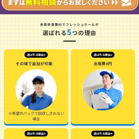
奈
良
県
曽
爾
村
でフレッシュホームが
5
選ばれる
つの理由
選ばれる理由1
選ばれる理由2
その場で追加が可能
出張費0円
※希望のパックで回収しきれない
場合
選ばれる理由3
選ばれる理由4