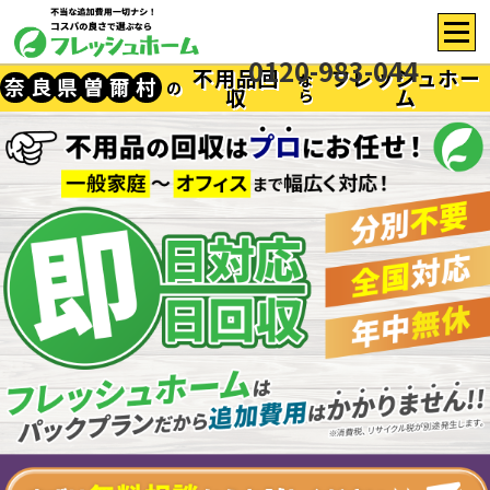
0120-983-044
不用品回
フレッシュホー
な
奈
良
県
曽
爾
村
の
収
ム
ら