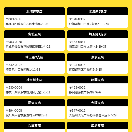
北海道支店
北海道2支店
〒003-0876
〒078-8332
北海道札幌市白石区東米里2026
北海道旭川市南2条通21-1974
宮城支店
埼玉第1支店
〒983-0038
〒333-0844
宮城県仙台市宮城野区新田1-4-21
埼玉県川口市上青木1-19-35
埼玉第2支店
東京支店
〒332-0026
〒105-0013
埼玉県川口市南町1-11-33
東京都港区浜松町2-2-15
神奈川支店
静岡支店
〒230-0004
〒426-0002
神奈川県横浜市鶴見区元宮1-1-11
静岡県藤枝市横内876-6
愛知支店
大阪支店
〒494-0008
〒547-0012
愛知県一宮市東五城三味廓28-1
大阪府大阪市平野区長吉六反1-7-29
兵庫支店
広島支店