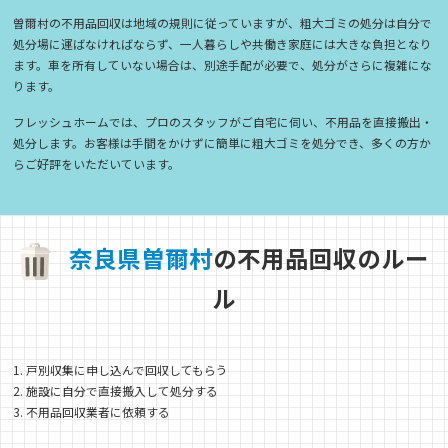
曽爾村の不用品回収は地域の規則に従っていますが、粗大ゴミの処分は自分で
処分場に運ばなければならず、一人暮らしや共働き家庭には大きな負担となり
ます。車を所有していない場合は、別途手配が必要で、処分がさらに複雑にな
ります。
フレッシュホームでは、プロのスタッフがご自宅に伺い、不用品を直接搬出・
処分します。お客様は手間をかけずに簡単に粗大ゴミを処分でき、多くの方か
らご好評をいただいています。
奈
良
県
曽
爾
村
の不用品回収のルー
ル
1. 戸別収集に申し込んで回収してもらう
2. 施設に自分で直接搬入して処分する
3. 不用品回収業者に依頼する