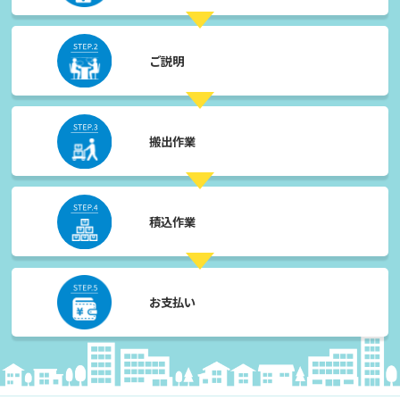
ご説明
搬出作業
積込作業
お支払い