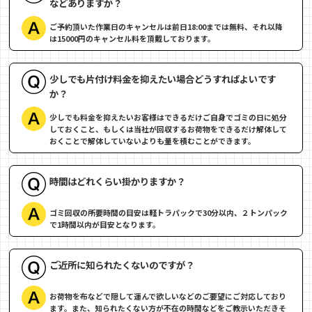
などありますか？
ご予約頂いた作業日のキャンセルは前日18:00までは無料、それ以降
は15000円のキャンセル料を頂戴しております。
少しでも片付け料金を抑えたい場合どうすればよいです
か？
少しでも料金を抑えたいお客様はできるだけご自身でゴミの日に処分
しておくこと、もしくは当社が回収するお荷物をできるだけ解体して
おくことで解体していないよりも量を積むことができます。
時間はどれくらい掛かりますか？
ゴミ回収の所要時間の目安は軽トラパックで30分以内、２トンパック
で1時間以内が目安となります。
ご近所に知られたくないのですが？
お荷物を布などで隠して運んで欲しいなどのご要望にご対応しており
ます。また、知られたくない方が不在の時間などをご教示いただきそ