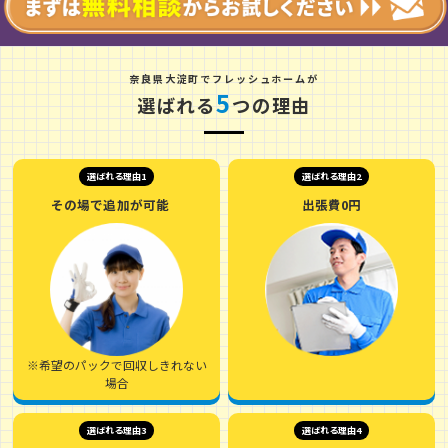
奈
良
県
大
淀
町
でフレッシュホームが
5
選ばれる
つの理由
選ばれる理由1
選ばれる理由2
その場で追加が可能
出張費0円
※希望のパックで回収しきれない
場合
選ばれる理由3
選ばれる理由4