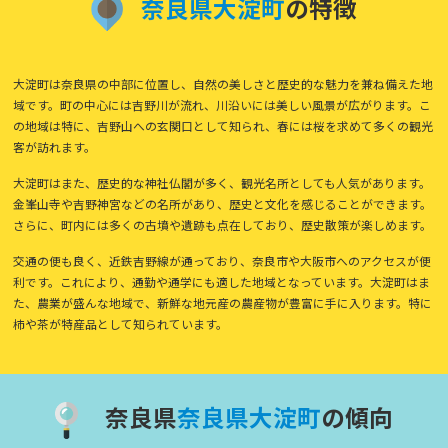
奈
良
県
大
淀
町
の特徴
大淀町は奈良県の中部に位置し、自然の美しさと歴史的な魅力を兼ね備えた地
域です。町の中心には吉野川が流れ、川沿いには美しい風景が広がります。こ
の地域は特に、吉野山への玄関口として知られ、春には桜を求めて多くの観光
客が訪れます。
大淀町はまた、歴史的な神社仏閣が多く、観光名所としても人気があります。
金峯山寺や吉野神宮などの名所があり、歴史と文化を感じることができます。
さらに、町内には多くの古墳や遺跡も点在しており、歴史散策が楽しめます。
交通の便も良く、近鉄吉野線が通っており、奈良市や大阪市へのアクセスが便
利です。これにより、通勤や通学にも適した地域となっています。大淀町はま
た、農業が盛んな地域で、新鮮な地元産の農産物が豊富に手に入ります。特に
柿や茶が特産品として知られています。
奈良県
奈
良
県
大
淀
町
の傾向