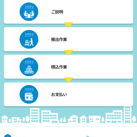
ご説明
搬出作業
積込作業
お支払い