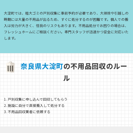
大淀町では、粗大ゴミの戸別収集に事前予約が必要であり、大掃除や引越しの
時期には大量の不用品が出るため、すぐに処分するのが困難です。個人での搬
入は労力が大きく、怪我のリスクもあります。不用品処分でお困りの場合は、
フレッシュホームにご相談ください。専門スタッフが迅速かつ安全に対応いた
します。
奈
良
県
大
淀
町
の不用品回収のルー
ル
1. 戸別収集に申し込んで回収してもらう
2. 施設に自分で直接搬入して処分する
3. 不用品回収業者に依頼する