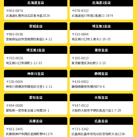
北海道支店
北海道2支店
〒003-0876
〒078-8332
北海道札幌市白石区東米里2026
北海道旭川市南2条通21-1974
宮城支店
埼玉第1支店
〒983-0038
〒333-0844
宮城県仙台市宮城野区新田1-4-21
埼玉県川口市上青木1-19-35
埼玉第2支店
東京支店
〒332-0026
〒105-0013
埼玉県川口市南町1-11-33
東京都港区浜松町2-2-15
神奈川支店
静岡支店
〒230-0004
〒426-0002
神奈川県横浜市鶴見区元宮1-1-11
静岡県藤枝市横内876-6
愛知支店
大阪支店
〒494-0008
〒547-0012
愛知県一宮市東五城三味廓28-1
大阪府大阪市平野区長吉六反1-7-29
兵庫支店
広島支店
〒651-2405
〒731-3362
兵庫県神戸市西区岩岡町野中1174
広島県広島市安佐北区安佐町久地1238-