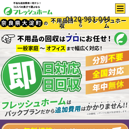
0120-983-044
不用品回
フレッシュホー
な
奈
良
県
大
淀
町
の
収
ム
ら