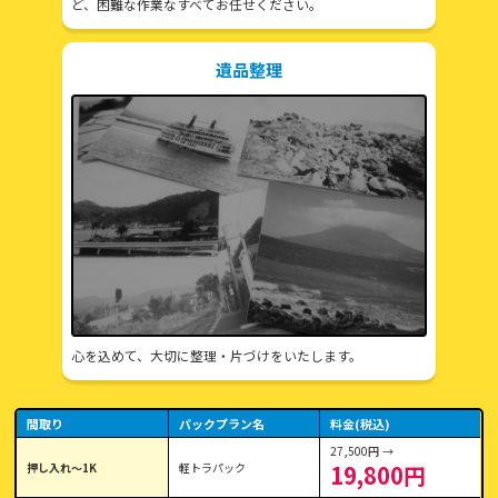
ど、困難な作業なすべてお任せください。
遺品整理
心を込めて、大切に整理・片づけをいたします。
間取り
パックプラン名
料金(税込)
27,500円 →
押し入れ〜1K
軽トラパック
19,800円