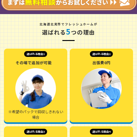
北
海
道
北
見
市
でフレッシュホームが
5
選ばれる
つの理由
選ばれる理由1
選ばれる理由2
その場で追加が可能
出張費0円
※希望のパックで回収しきれない
場合
選ばれる理由3
選ばれる理由4