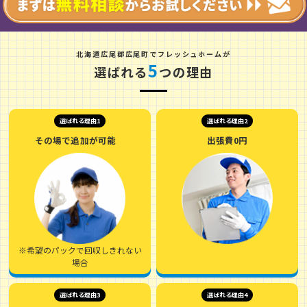
北
海
道
広
尾
郡
広
尾
町
でフレッシュホームが
5
選ばれる
つの理由
選ばれる理由1
選ばれる理由2
その場で追加が可能
出張費0円
※希望のパックで回収しきれない
場合
選ばれる理由3
選ばれる理由4