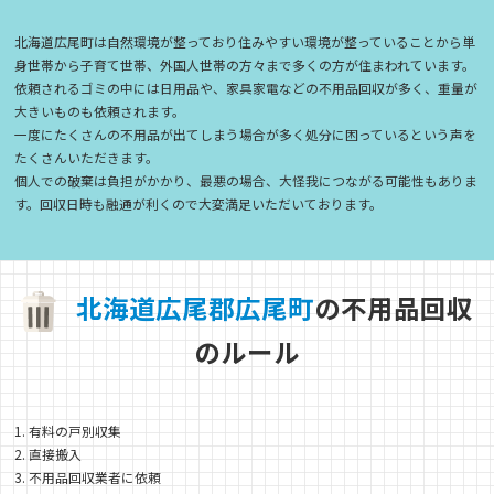
北海道広尾町は自然環境が整っており住みやすい環境が整っていることから単
身世帯から子育て世帯、外国人世帯の方々まで多くの方が住まわれています。
依頼されるゴミの中には日用品や、家具家電などの不用品回収が多く、重量が
大きいものも依頼されます。
一度にたくさんの不用品が出てしまう場合が多く処分に困っているという声を
たくさんいただきます。
個人での破棄は負担がかかり、最悪の場合、大怪我につながる可能性もありま
す。回収日時も融通が利くので大変満足いただいております。
北
海
道
広
尾
郡
広
尾
町
の不用品回収
のルール
1. 有料の戸別収集
2. 直接搬入
3. 不用品回収業者に依頼