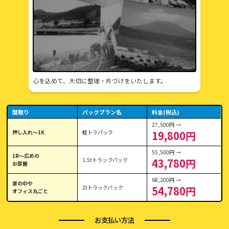
心を込めて、大切に整理・片づけをいたします。
間取り
パックプラン名
料金(税込)
27,500円 →
押し入れ〜1K
軽トラパック
19,800円
55,500円 →
1R〜広めの
1.5tトラックパック
43,780円
お部屋
68,200円 →
家の中や
2tトラックパック
54,780円
オフィス丸ごと
お支払い方法