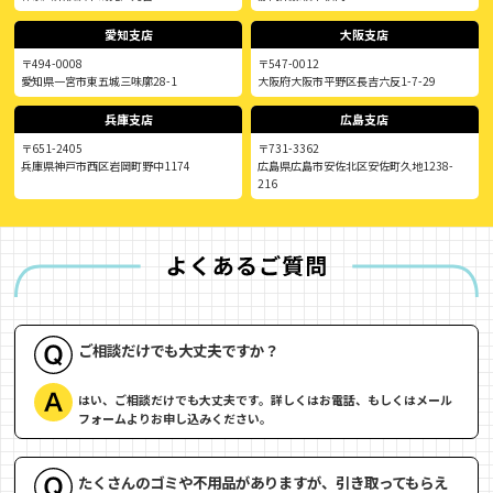
愛知支店
大阪支店
〒494-0008
〒547-0012
愛知県一宮市東五城三味廓28-1
大阪府大阪市平野区長吉六反1-7-29
兵庫支店
広島支店
〒651-2405
〒731-3362
兵庫県神戸市西区岩岡町野中1174
広島県広島市安佐北区安佐町久地1238-
216
ご相談だけでも大丈夫ですか？
はい、ご相談だけでも大丈夫です。詳しくはお電話、もしくはメール
フォームよりお申し込みください。
たくさんのゴミや不用品がありますが、引き取ってもらえ