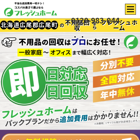
0120-983-044
不用品回
フレッシュホ
な
北
海
道
広
尾
郡
広
尾
町
の
収
ーム
ら