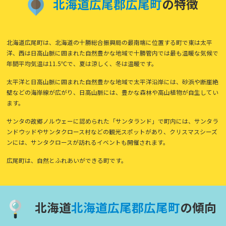
北
海
道
広
尾
郡
広
尾
町
の特徴
北海道広尾町は、北海道の十勝総合振興局の最南端に位置する町で東は太平
洋、西は日高山脈に囲まれた自然豊かな地域で十勝管内では最も温暖な気候で
年間平均気温は11.5℃で、夏は涼しく、冬は温暖です。
太平洋と日高山脈に囲まれた自然豊かな地域で太平洋沿岸には、砂浜や断崖絶
壁などの海岸線が広がり、日高山脈には、豊かな森林や高山植物が自生してい
ます。
サンタの故郷ノルウェーに認められた「サンタランド」で町内には、サンタラ
ンドウッドやサンタクロース村などの観光スポットがあり、クリスマスシーズ
ンには、サンタクロースが訪れるイベントも開催されます。
広尾町は、自然とふれあいができる町です。
北海道
北
海
道
広
尾
郡
広
尾
町
の傾向