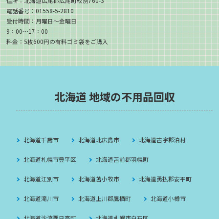
住所：北海道広尾郡広尾町紋別760-3
電話番号：01558-5-2810
受付時間：月曜日〜金曜日
9：00〜17：00
料金：5枚600円の有料ゴミ袋をご購入
北海道 地域の不用品回収
北海道千歳市
北海道北広島市
北海道古宇郡泊村
北海道札幌市豊平区
北海道苫前郡羽幌町
北海道江別市
北海道苫小牧市
北海道勇払郡安平町
北海道滝川市
北海道上川郡鷹栖町
北海道小樽市
北海道沙流郡日高町
北海道札幌市白石区