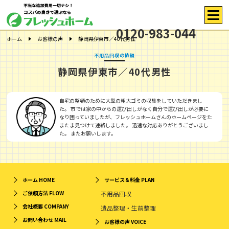
0120-983-044
ホーム
お客様の声
静岡県伊東市／40代男性
不用品回収の依頼
静岡県伊東市／40代男性
自宅の整頓のために大型の粗大ゴミの収集をしていただきまし
た。 市では家の中からの運び出しがなく自分で運び出しが必要に
なり困っていましたが、フレッシュホームさんのホームページをた
またま見つけて連絡しました。 迅速な対応ありがとうございまし
た。 またお願いします。
ホーム
HOME
サービス＆料金
PLAN
ご依頼方法
FLOW
不用品回収
会社概要
COMPANY
遺品整理・生前整理
お問い合わせ
MAIL
お客様の声
VOICE