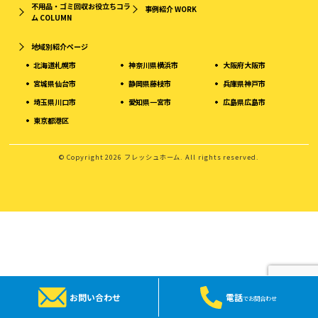
不用品・ゴミ回収お役立ちコラ
事例紹介
WORK
ム
COLUMN
地域別紹介ページ
北海道札幌市
神奈川県横浜市
大阪府大阪市
宮城県仙台市
静岡県藤枝市
兵庫県神戸市
埼玉県川口市
愛知県一宮市
広島県広島市
東京都港区
© Copyright 2026 フレッシュホーム. All rights reserved.
お問い合わせ
電話
でお問合わせ