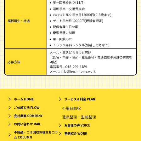
年一回昇給あり(11月)
運転手当・交通費支給
おむつミルク手当月15000円(0-3歳まで)
デート手当月10000円(既婚者限定)
福利厚生・待遇
配偶者誕生日休暇
慶弔見舞い制度
月一回飲み会
トラック無料レンタル(引越しの時など)
メール・電話どちらでも可能
（氏名・年齢・住所・電話番号・普通自動車免許の有無を
応募方法
明記）
電話番号：048-299-4489
メール: info@fresh-home.work
ホーム
HOME
サービス＆料金
PLAN
ご依頼方法
FLOW
不用品回収
会社概要
COMPANY
遺品整理・生前整理
お問い合わせ
MAIL
お客様の声
VOICE
不用品・ゴミ回収お役立ちコラ
事例紹介
WORK
ム
COLUMN