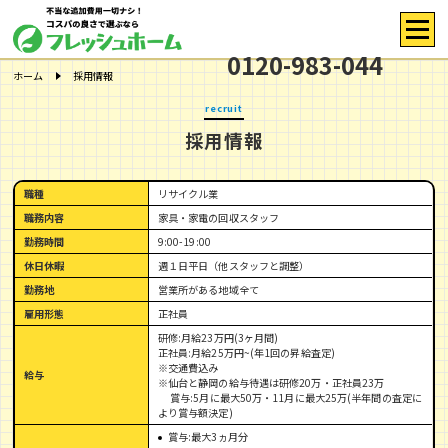
0120-983-044
ホーム
採用情報
recruit
採用情報
職種
リサイクル業
職務内容
家具・家電の回収スタッフ
勤務時間
9:00-19:00
休日休暇
週１日平日（他スタッフと調整）
勤務地
営業所がある地域全て
雇用形態
正社員
研修:月給23万円(3ヶ月間)
正社員:月給25万円~(年1回の昇給査定)
※交通費込み
給与
※仙台と静岡の給与待遇は研修20万・正社員23万
賞与:5月に最大50万・11月に最大25万(半年間の査定に
より賞与額決定)
賞与:最大3ヵ月分