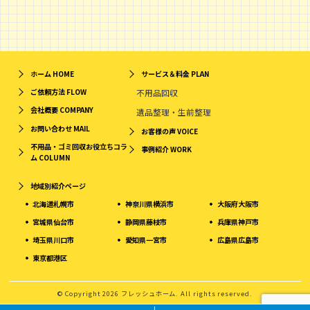
ホーム
HOME
サービス＆料金
PLAN
ご依頼方法
FLOW
不用品回収
会社概要
COMPANY
遺品整理・生前整理
お問い合わせ
MAIL
お客様の声
VOICE
不用品・ゴミ回収お役立ちコラ
事例紹介
WORK
ム
COLUMN
地域別紹介ページ
北海道札幌市
神奈川県横浜市
大阪府大阪市
宮城県仙台市
静岡県藤枝市
兵庫県神戸市
埼玉県川口市
愛知県一宮市
広島県広島市
東京都港区
© Copyright 2026 フレッシュホーム. All rights reserved.