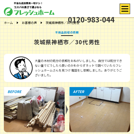
0120-983-044
ホーム
お客様の声
茨城県神栖市／30代男性
不用品回収の依頼
茨城県神栖市／30代男性
大量の木材の処分の依頼をおねがいしました。 自分では処分でき
ない量でどうしたら良いのかわからずネットで調べていたらフレ
ッシュホームさんを見つけ 電話をし依頼しました。ありがとうご
ざいました。
BEFORE
AFTER