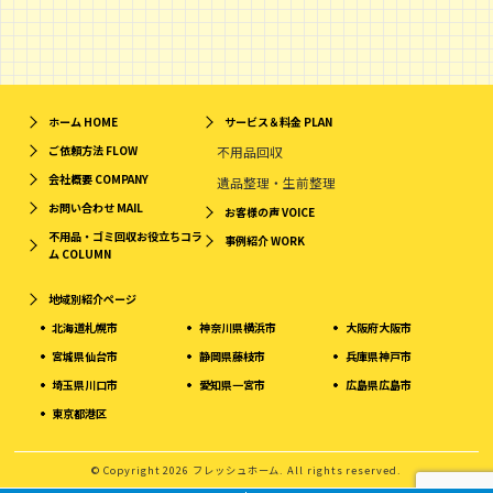
ホーム
HOME
サービス＆料金
PLAN
ご依頼方法
FLOW
不用品回収
会社概要
COMPANY
遺品整理・生前整理
お問い合わせ
MAIL
お客様の声
VOICE
不用品・ゴミ回収お役立ちコラ
事例紹介
WORK
ム
COLUMN
地域別紹介ページ
北海道札幌市
神奈川県横浜市
大阪府大阪市
宮城県仙台市
静岡県藤枝市
兵庫県神戸市
埼玉県川口市
愛知県一宮市
広島県広島市
東京都港区
© Copyright 2026 フレッシュホーム. All rights reserved.