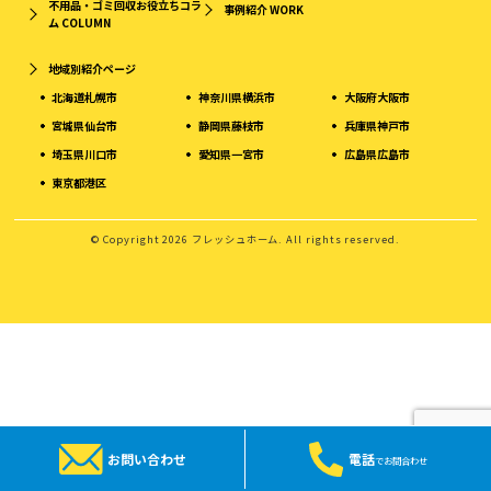
不用品・ゴミ回収お役立ちコラ
事例紹介
WORK
ム
COLUMN
地域別紹介ページ
北海道札幌市
神奈川県横浜市
大阪府大阪市
宮城県仙台市
静岡県藤枝市
兵庫県神戸市
埼玉県川口市
愛知県一宮市
広島県広島市
東京都港区
© Copyright 2026 フレッシュホーム. All rights reserved.
お問い合わせ
電話
でお問合わせ