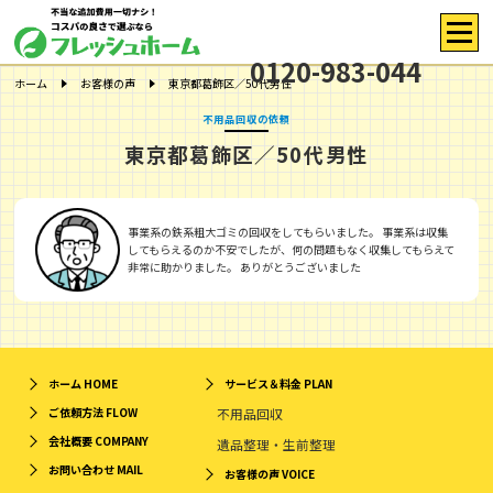
0120-983-044
ホーム
お客様の声
東京都葛飾区／50代男性
不用品回収の依頼
東京都葛飾区／50代男性
事業系の鉄系粗大ゴミの回収をしてもらいました。 事業系は収集
してもらえるのか不安でしたが、何の問題もなく収集してもらえて
非常に助かりました。 ありがとうございました
ホーム
HOME
サービス＆料金
PLAN
ご依頼方法
FLOW
不用品回収
会社概要
COMPANY
遺品整理・生前整理
お問い合わせ
MAIL
お客様の声
VOICE