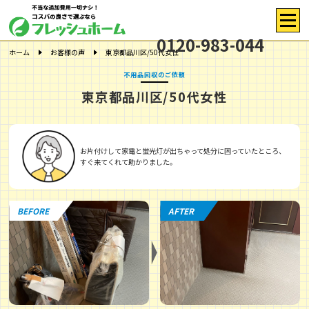
0120-983-044
ホーム
お客様の声
東京都品川区/50代女性
不用品回収のご依頼
東京都品川区/50代女性
お片付けして家電と蛍光灯が出ちゃって処分に困っていたところ、
すぐ来てくれて助かりました。
BEFORE
AFTER