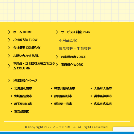
ホーム
HOME
サービス＆料金
PLAN
ご依頼方法
FLOW
不用品回収
会社概要
COMPANY
遺品整理・生前整理
お問い合わせ
MAIL
お客様の声
VOICE
不用品・ゴミ回収お役立ちコラ
事例紹介
WORK
ム
COLUMN
地域別紹介ページ
北海道札幌市
神奈川県横浜市
大阪府大阪市
宮城県仙台市
静岡県藤枝市
兵庫県神戸市
埼玉県川口市
愛知県一宮市
広島県広島市
東京都港区
© Copyright 2026 フレッシュホーム. All rights reserved.