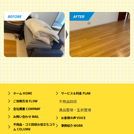
BEFORE
AFTER
ホーム
HOME
サービス＆料金
PLAN
ご依頼方法
FLOW
不用品回収
会社概要
COMPANY
遺品整理・生前整理
お問い合わせ
MAIL
お客様の声
VOICE
不用品・ゴミ回収お役立ちコラ
事例紹介
WORK
ム
COLUMN