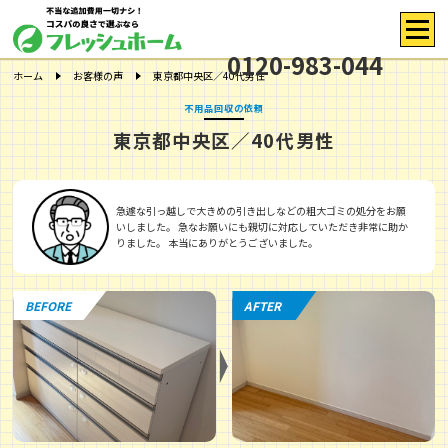
0120-983-044
ホーム
お客様の声
東京都中央区／40代男性
不用品回収の依頼
東京都中央区／40代男性
急遽な引っ越しで大きめの引き出しなどの粗大ゴミの処分をお願
いしました。 急なお願いにも親切に対応していただき非常に助か
りました。 本当にありがとうございました。
BEFORE
AFTER