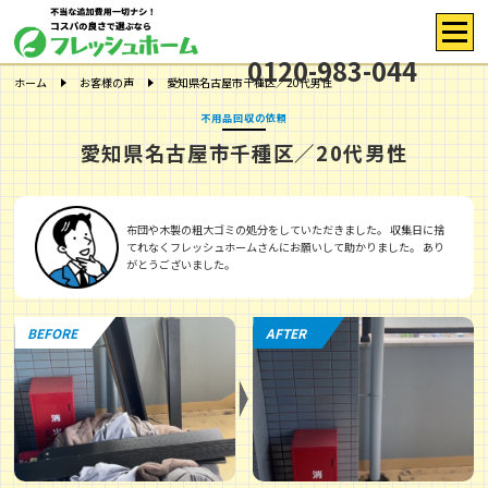
0120-983-044
ホーム
お客様の声
愛知県名古屋市千種区／20代男性
不用品回収の依頼
愛知県名古屋市千種区／20代男性
布団や木製の粗大ゴミの処分をしていただきました。 収集日に捨
てれなくフレッシュホームさんにお願いして助かりました。 あり
がとうございました。
BEFORE
AFTER