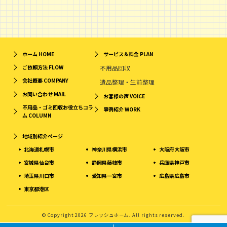
ホーム
HOME
サービス＆料金
PLAN
ご依頼方法
FLOW
不用品回収
会社概要
COMPANY
遺品整理・生前整理
お問い合わせ
MAIL
お客様の声
VOICE
不用品・ゴミ回収お役立ちコラ
事例紹介
WORK
ム
COLUMN
地域別紹介ページ
北海道札幌市
神奈川県横浜市
大阪府大阪市
宮城県仙台市
静岡県藤枝市
兵庫県神戸市
埼玉県川口市
愛知県一宮市
広島県広島市
東京都港区
© Copyright 2026 フレッシュホーム. All rights reserved.