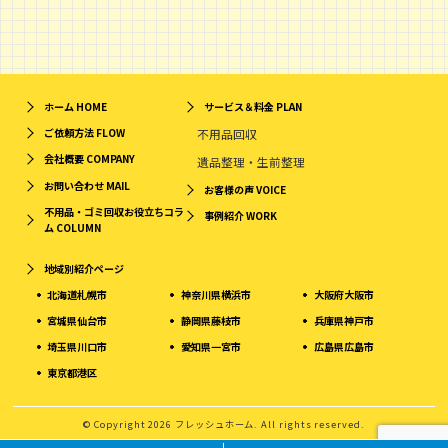
ホーム
HOME
サービス＆料金
PLAN
ご依頼方法
FLOW
不用品回収
会社概要
COMPANY
遺品整理・生前整理
お問い合わせ
MAIL
お客様の声
VOICE
不用品・ゴミ回収お役立ちコラ
事例紹介
WORK
ム
COLUMN
地域別紹介ページ
北海道札幌市
神奈川県横浜市
大阪府大阪市
宮城県仙台市
静岡県藤枝市
兵庫県神戸市
埼玉県川口市
愛知県一宮市
広島県広島市
東京都港区
© Copyright 2026 フレッシュホーム. All rights reserved.