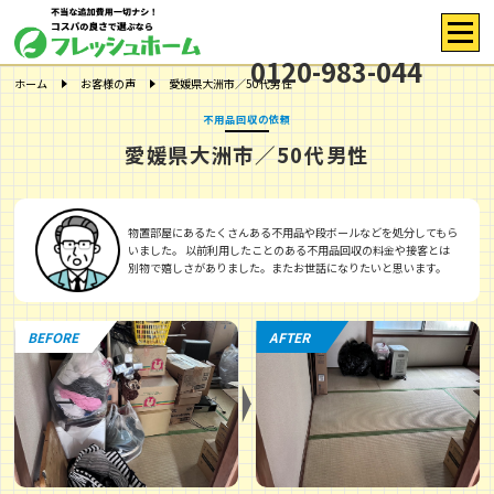
0120-983-044
ホーム
お客様の声
愛媛県大洲市／50代男性
不用品回収の依頼
愛媛県大洲市／50代男性
物置部屋にあるたくさんある不用品や段ボールなどを処分してもら
いました。 以前利用したことのある不用品回収の料金や接客とは
別物で嬉しさがありました。またお世話になりたいと思います。
BEFORE
AFTER