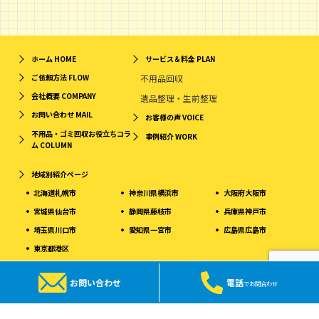
ホーム
HOME
サービス＆料金
PLAN
ご依頼方法
FLOW
不用品回収
会社概要
COMPANY
遺品整理・生前整理
お問い合わせ
MAIL
お客様の声
VOICE
不用品・ゴミ回収お役立ちコラ
事例紹介
WORK
ム
COLUMN
地域別紹介ページ
北海道札幌市
神奈川県横浜市
大阪府大阪市
宮城県仙台市
静岡県藤枝市
兵庫県神戸市
埼玉県川口市
愛知県一宮市
広島県広島市
東京都港区
お問い合わせ
電話
でお問合わせ
© Copyright 2026 フレッシュホーム. All rights reserved.