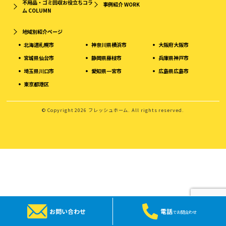
不用品・ゴミ回収お役立ちコラ
事例紹介
WORK
ム
COLUMN
地域別紹介ページ
北海道札幌市
神奈川県横浜市
大阪府大阪市
宮城県仙台市
静岡県藤枝市
兵庫県神戸市
埼玉県川口市
愛知県一宮市
広島県広島市
東京都港区
© Copyright 2026 フレッシュホーム. All rights reserved.
お問い合わせ
電話
でお問合わせ