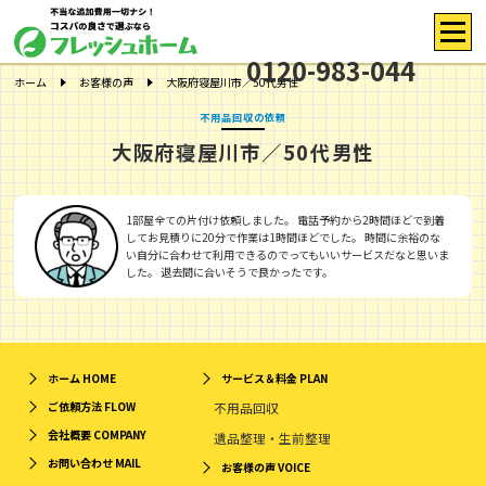
0120-983-044
ホーム
お客様の声
大阪府寝屋川市／50代男性
不用品回収の依頼
大阪府寝屋川市／50代男性
1部屋全ての片付け依頼しました。 電話予約から2時間ほどで到着
してお見積りに20分で作業は1時間ほどでした。 時間に余裕のな
い自分に合わせて利用できるのでってもいいサービスだなと思いま
した。 退去間に合いそうで良かったです。
ホーム
HOME
サービス＆料金
PLAN
ご依頼方法
FLOW
不用品回収
会社概要
COMPANY
遺品整理・生前整理
お問い合わせ
MAIL
お客様の声
VOICE