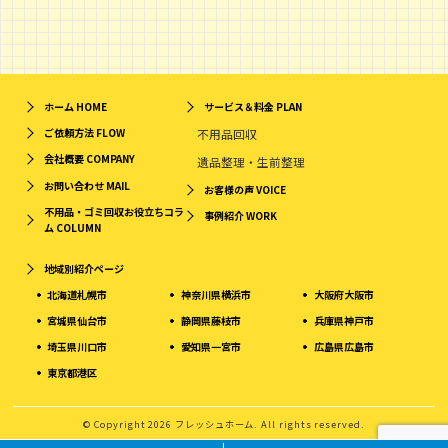
ホーム
HOME
サービス＆料金
PLAN
ご依頼方法
FLOW
不用品回収
会社概要
COMPANY
遺品整理・生前整理
お問い合わせ
MAIL
お客様の声
VOICE
不用品・ゴミ回収お役立ちコラ
事例紹介
WORK
ム
COLUMN
地域別紹介ページ
北海道札幌市
神奈川県横浜市
大阪府大阪市
宮城県仙台市
静岡県藤枝市
兵庫県神戸市
埼玉県川口市
愛知県一宮市
広島県広島市
東京都港区
© Copyright 2026 フレッシュホーム. All rights reserved.