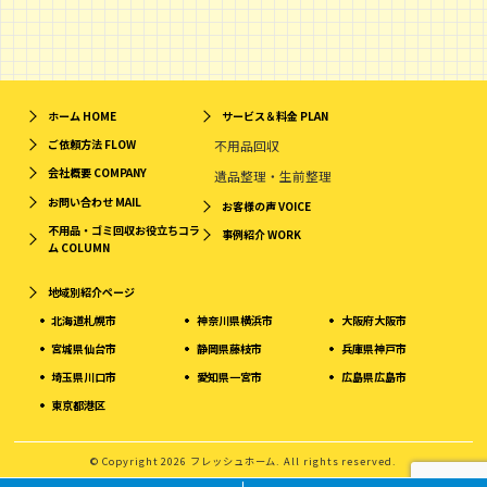
ホーム
HOME
サービス＆料金
PLAN
ご依頼方法
FLOW
不用品回収
会社概要
COMPANY
遺品整理・生前整理
お問い合わせ
MAIL
お客様の声
VOICE
不用品・ゴミ回収お役立ちコラ
事例紹介
WORK
ム
COLUMN
地域別紹介ページ
北海道札幌市
神奈川県横浜市
大阪府大阪市
宮城県仙台市
静岡県藤枝市
兵庫県神戸市
埼玉県川口市
愛知県一宮市
広島県広島市
東京都港区
© Copyright 2026 フレッシュホーム. All rights reserved.