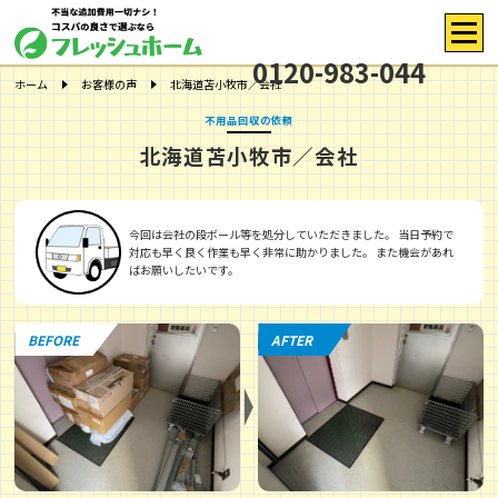
0120-983-044
ホーム
お客様の声
北海道苫小牧市／会社
不用品回収の依頼
北海道苫小牧市／会社
今回は会社の段ボール等を処分していただきました。 当日予約で
対応も早く良く作業も早く非常に助かりました。 また機会があれ
ばお願いしたいです。
BEFORE
AFTER