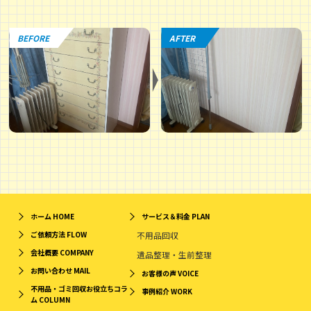
BEFORE
AFTER
ホーム
HOME
サービス＆料金
PLAN
ご依頼方法
FLOW
不用品回収
会社概要
COMPANY
遺品整理・生前整理
お問い合わせ
MAIL
お客様の声
VOICE
不用品・ゴミ回収お役立ちコラ
事例紹介
WORK
ム
COLUMN