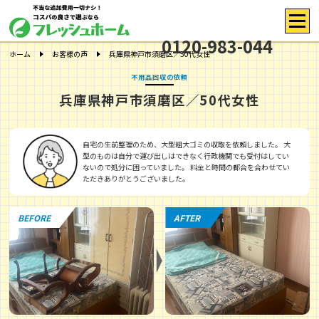
0120-983-044
ホーム
お客様の声
兵庫県神戸市須磨区／50代女性
不用品回収の依頼
兵庫県神戸市須磨区／50代女性
自宅の生前整理のため、大型粗大ゴミの収取を依頼しました。 大
型のものは自分で運び出しはできなく行政機関でも受付はしてい
ないので処分に困っていました。 料金と時間の都合を合わせてい
ただきありがとうございました。
BEFORE
AFTER