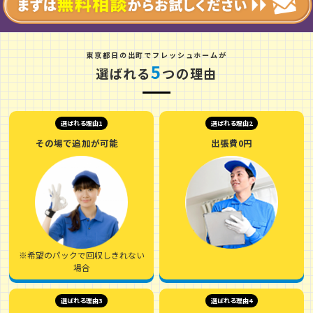
東
京
都
日
の
出
町
でフレッシュホームが
5
選ばれる
つの理由
選ばれる理由1
選ばれる理由2
その場で追加が可能
出張費0円
※希望のパックで回収しきれない
場合
選ばれる理由3
選ばれる理由4