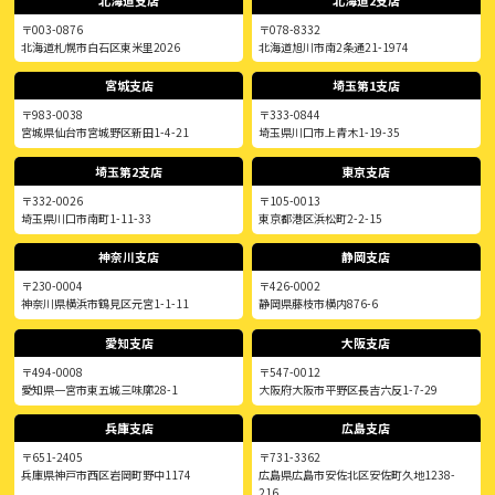
〒003-0876
〒078-8332
北海道札幌市白石区東米里2026
北海道旭川市南2条通21-1974
宮城支店
埼玉第1支店
〒983-0038
〒333-0844
宮城県仙台市宮城野区新田1-4-21
埼玉県川口市上青木1-19-35
埼玉第2支店
東京支店
〒332-0026
〒105-0013
埼玉県川口市南町1-11-33
東京都港区浜松町2-2-15
神奈川支店
静岡支店
〒230-0004
〒426-0002
神奈川県横浜市鶴見区元宮1-1-11
静岡県藤枝市横内876-6
愛知支店
大阪支店
〒494-0008
〒547-0012
愛知県一宮市東五城三味廓28-1
大阪府大阪市平野区長吉六反1-7-29
兵庫支店
広島支店
〒651-2405
〒731-3362
兵庫県神戸市西区岩岡町野中1174
広島県広島市安佐北区安佐町久地1238-
216