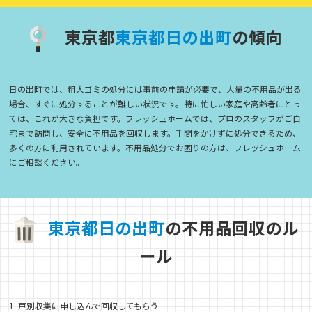
東京都
東
京
都
日
の
出
町
の傾向
日の出町では、粗大ゴミの処分には事前の申請が必要で、大量の不用品が出る
場合、すぐに処分することが難しい状況です。特に忙しい家庭や高齢者にとっ
ては、これが大きな負担です。フレッシュホームでは、プロのスタッフがご自
宅まで訪問し、安全に不用品を回収します。手間をかけずに処分できるため、
多くの方に利用されています。不用品処分でお困りの方は、フレッシュホーム
にご相談ください。
東
京
都
日
の
出
町
の不用品回収のル
ール
1. 戸別収集に申し込んで回収してもらう