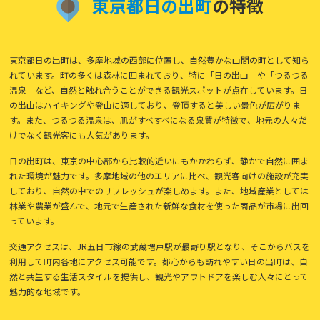
東
京
都
日
の
出
町
の特徴
東京都日の出町は、多摩地域の西部に位置し、自然豊かな山間の町として知ら
れています。町の多くは森林に囲まれており、特に「日の出山」や「つるつる
温泉」など、自然と触れ合うことができる観光スポットが点在しています。日
の出山はハイキングや登山に適しており、登頂すると美しい景色が広がりま
す。また、つるつる温泉は、肌がすべすべになる泉質が特徴で、地元の人々だ
けでなく観光客にも人気があります。
日の出町は、東京の中心部から比較的近いにもかかわらず、静かで自然に囲ま
れた環境が魅力です。多摩地域の他のエリアに比べ、観光客向けの施設が充実
しており、自然の中でのリフレッシュが楽しめます。また、地域産業としては
林業や農業が盛んで、地元で生産された新鮮な食材を使った商品が市場に出回
っています。
交通アクセスは、JR五日市線の武蔵増戸駅が最寄り駅となり、そこからバスを
利用して町内各地にアクセス可能です。都心からも訪れやすい日の出町は、自
然と共生する生活スタイルを提供し、観光やアウトドアを楽しむ人々にとって
魅力的な地域です。