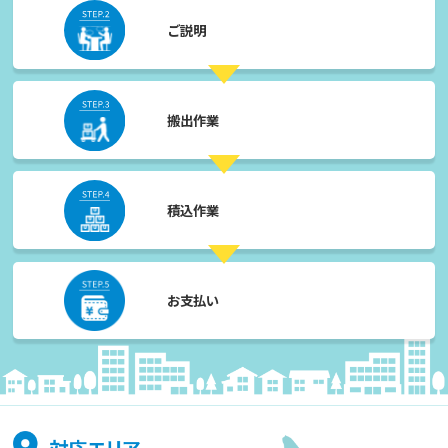
ご説明
搬出作業
積込作業
お支払い