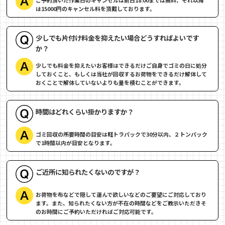
ご予約頂いた作業日のキャンセルは前日18:00までは無料、それ以降
は15000円のキャンセル料を頂戴しております。
少しでも片付け料金を抑えたい場合どうすればよいです
か？
少しでも料金を抑えたいお客様はできるだけご自身でゴミの日に処分
しておくこと、もしくは当社が回収するお荷物をできるだけ解体して
おくことで解体していないよりも量を積むことができます。
時間はどれくらい掛かりますか？
ゴミ回収の所要時間の目安は軽トラパックで30分以内、２トンパック
で1時間以内が目安となります。
ご近所に知られたくないのですが？
お荷物を布などで隠して運んで欲しいなどのご要望にご対応しており
ます。また、知られたくない方が不在の時間などをご教示いただきそ
のお時間にご予約いただければご対応可能です。