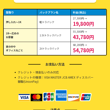
間取り
パックプラン名
料金(税込)
27,500円 →
押し入れ〜1K
軽トラパック
19,800円
55,500円 →
1R〜広めの
1.5tトラックパック
43,780円
お部屋
68,200円 →
家の中や
2tトラックパック
54,780円
オフィス丸ごと
お支払い方法
クレジット・現金払いのみ対応
クレジットの種類：VISA MASTER JCB AMEX ディスカバー
銀聯(UnionPay)
注意点