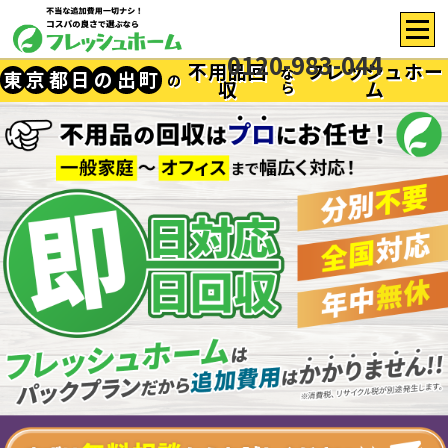
0120-983-044
不用品回
フレッシュホー
な
東
京
都
日
の
出
町
の
収
ム
ら