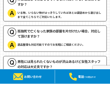
すか？
いる物、いらない物がはっきりしていればあとは袋詰めから運び出し
まで全てこちらでご対応いたします。
孤独死で亡くなった家族の部屋を片付けたい場合、対応し
て頂けますか？
遺品整理も対応可能ですのでお気軽にご相談ください。
男性には見られたくないものが沢山あるけど女性スタッフ
の対応は大丈夫ですか？
男性スタッフのみとなります。
お問い合わせ
電話
でお問合わせ
個人情報はどのように扱っていますか？
個人情報が記載されている書類などは一度プレスされたものが最終的
に溶解処分されるので跡形もなく処分されます。