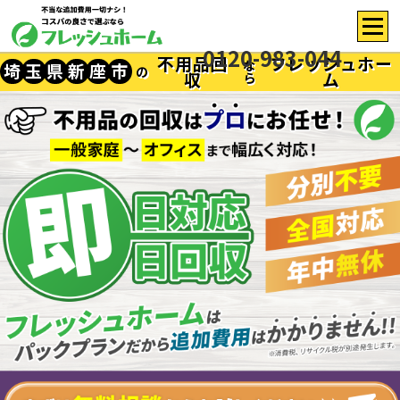
0120-983-044
不用品回
フレッシュホー
な
埼
玉
県
新
座
市
の
収
ム
ら