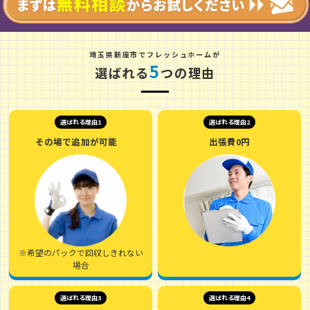
埼
玉
県
新
座
市
でフレッシュホームが
5
選ばれる
つの理由
選ばれる理由1
選ばれる理由2
その場で追加が可能
出張費0円
※希望のパックで回収しきれない
場合
選ばれる理由3
選ばれる理由4