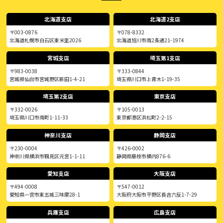
北海道支店
北海道2支店
〒003-0876
〒078-8332
北海道札幌市白石区東米里2026
北海道旭川市南2条通21-1974
宮城支店
埼玉第1支店
〒983-0038
〒333-0844
宮城県仙台市宮城野区新田1-4-21
埼玉県川口市上青木1-19-35
埼玉第2支店
東京支店
〒332-0026
〒105-0013
埼玉県川口市南町1-11-33
東京都港区浜松町2-2-15
神奈川支店
静岡支店
〒230-0004
〒426-0002
神奈川県横浜市鶴見区元宮1-1-11
静岡県藤枝市横内876-6
愛知支店
大阪支店
〒494-0008
〒547-0012
愛知県一宮市東五城三味廓28-1
大阪府大阪市平野区長吉六反1-7-29
兵庫支店
広島支店