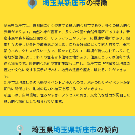
埼
玉
県
新
座
市
の特徴
埼玉県新座市は、首都圏に近く位置する魅力的な都市であり、多くの魅力的な
要素があります。自然と緑が豊富で、多くの公園や自然保護区があります。新
座市民の森や新座公園など、リフレッシュやレジャーに最適な場所があり、四
季折々の美しい景色や散策路が楽しめ、自然愛好家にとって魅力的です。東京
都心へのアクセスが良い一方で、静かで住みやすい環境が提供されており、住
宅地が整備によって多くの住宅街や住宅団地があり、住民にとっては便利で快
適な場所です。歴史的な名所や文化施設も点在し、新座市立博物館では地域の
歴史や文化に関する展示が行われ、地元の遺産や歴史に触れることができま
す。
新座市は地域社会の活動やイベントが盛んなので、地元の祭りやイベントが定
期的に開催され、地域の活力と結束を感じることができます。
新座市は、自然環境、住みやすさ、アクセスの良さ、文化的な魅力が調和した
魅力的な場所として知られています。
埼玉県
埼
玉
県
新
座
市
の傾向