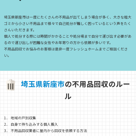
埼玉県新座市は一度にたくさんの不用品が出てしまう場合が多く、大きな粗大
ゴミから小さい不用品まで様々で自己処分が難しく困っているという声をたく
さんいただきます。
個人で処分する際には時間がかかることや処分場まで自分で運び出す必要があ
るので運び出しが困難な女性やお年寄りの方から依頼が多いです。
不用品回収でお悩みのお客様は是非一度フレッシュホームまでご相談くださ
い。
埼
玉
県
新
座
市
の不用品回収のルー
ル
1． 地域の戸別収集
2． 自身で持ち込みする個人搬入
3． 不用品回収業者に屋内から回収を依頼する方法