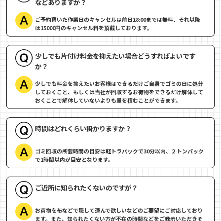
などありますか？
ご予約頂いた作業日のキャンセルは前日18:00までは無料、それ以降
は15000円のキャンセル料を頂戴しております。
少しでも片付け料金を抑えたい場合どうすればよいです
か？
少しでも料金を抑えたいお客様はできるだけご自身でゴミの日に処分
しておくこと、もしくは当社が回収するお荷物をできるだけ解体して
おくことで解体していないよりも量を積むことができます。
時間はどれくらい掛かりますか？
ゴミ回収の所要時間の目安は軽トラパックで30分以内、２トンパック
で1時間以内が目安となります。
ご近所に知られたくないのですが？
お荷物を布などで隠して運んで欲しいなどのご要望にご対応しており
ます。また、知られたくない方が不在の時間などをご教示いただきそ