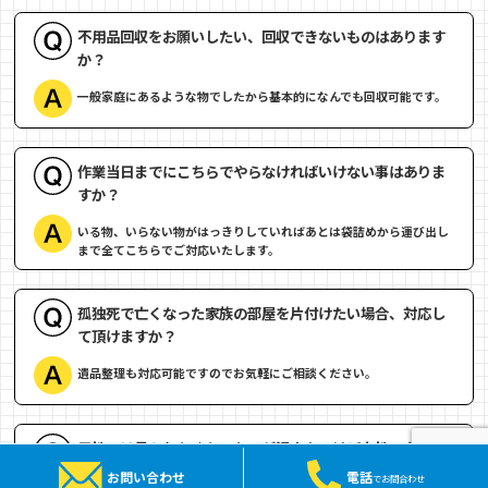
不用品回収をお願いしたい、回収できないものはあります
か？
一般家庭にあるような物でしたから基本的になんでも回収可能です。
作業当日までにこちらでやらなければいけない事はありま
すか？
いる物、いらない物がはっきりしていればあとは袋詰めから運び出し
まで全てこちらでご対応いたします。
孤独死で亡くなった家族の部屋を片付けたい場合、対応し
て頂けますか？
遺品整理も対応可能ですのでお気軽にご相談ください。
男性には見られたくないものが沢山あるけど女性スタッフ
の対応は大丈夫ですか？
お問い合わせ
電話
でお問合わせ