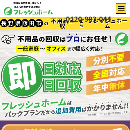
0120-983-044
不用品回
フレッシュホー
な
長
野
県
飯
田
市
の
収
ム
ら