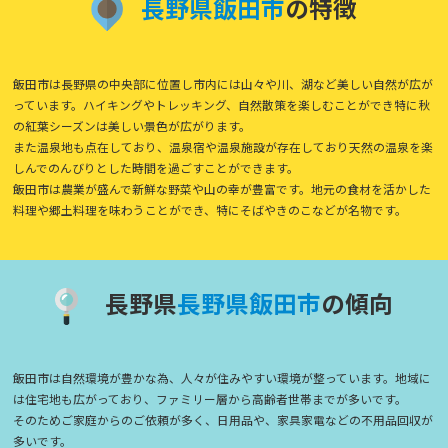
長
野
県
飯
田
市
の特徴
飯田市は長野県の中央部に位置し市内には山々や川、湖など美しい自然が広が
っています。ハイキングやトレッキング、自然散策を楽しむことができ特に秋
の紅葉シーズンは美しい景色が広がります。
また温泉地も点在しており、温泉宿や温泉施設が存在しており天然の温泉を楽
しんでのんびりとした時間を過ごすことができます。
飯田市は農業が盛んで新鮮な野菜や山の幸が豊富です。地元の食材を活かした
料理や郷土料理を味わうことができ、特にそばやきのこなどが名物です。
長野県
長
野
県
飯
田
市
の傾向
飯田市は自然環境が豊かな為、人々が住みやすい環境が整っています。地域に
は住宅地も広がっており、ファミリー層から高齢者世帯までが多いです。
そのためご家庭からのご依頼が多く、日用品や、家具家電などの不用品回収が
多いです。