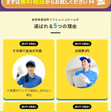
長
野
県
飯
田
市
でフレッシュホームが
5
選ばれる
つの理由
選ばれる理由1
選ばれる理由2
その場で追加が可能
出張費0円
※希望のパックで回収しきれない
場合
選ばれる理由3
選ばれる理由4