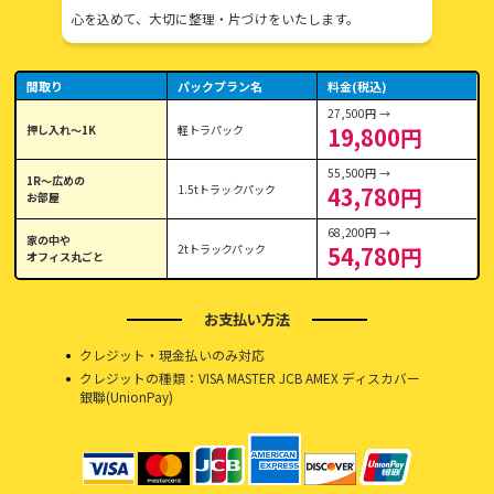
心を込めて、大切に整理・片づけをいたします。
間取り
パックプラン名
料金(税込)
27,500円 →
押し入れ〜1K
軽トラパック
19,800円
55,500円 →
1R〜広めの
1.5tトラックパック
43,780円
お部屋
68,200円 →
家の中や
2tトラックパック
54,780円
オフィス丸ごと
お支払い方法
クレジット・現金払いのみ対応
クレジットの種類：VISA MASTER JCB AMEX ディスカバー
銀聯(UnionPay)