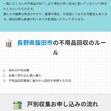
一度にたくさんの不用品が出てしまう場合が多く処分に困っているという声を
たくさんいただきます。
個人での破棄は負担がかかり、最悪の場合、大怪我につながる可能性もありま
す。回収日時も融通が利くので大変満足いただいております。
長
野
県
飯
田
市
の不用品回収のルー
ル
1． 有料の戸別収集
2． 自身で持ち込む個人搬入
3． 不用品回収業者に屋内から回収を依頼する方法
戸別収集お申し込みの流れ