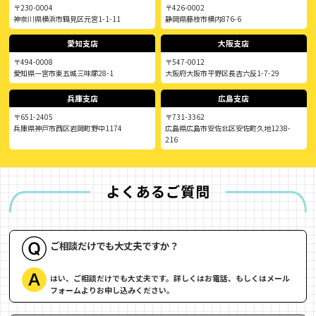
〒230-0004
〒426-0002
神奈川県横浜市鶴見区元宮1-1-11
静岡県藤枝市横内876-6
愛知支店
大阪支店
〒494-0008
〒547-0012
愛知県一宮市東五城三味廓28-1
大阪府大阪市平野区長吉六反1-7-29
兵庫支店
広島支店
〒651-2405
〒731-3362
兵庫県神戸市西区岩岡町野中1174
広島県広島市安佐北区安佐町久地1238-
216
ご相談だけでも大丈夫ですか？
はい、ご相談だけでも大丈夫です。詳しくはお電話、もしくはメール
フォームよりお申し込みください。