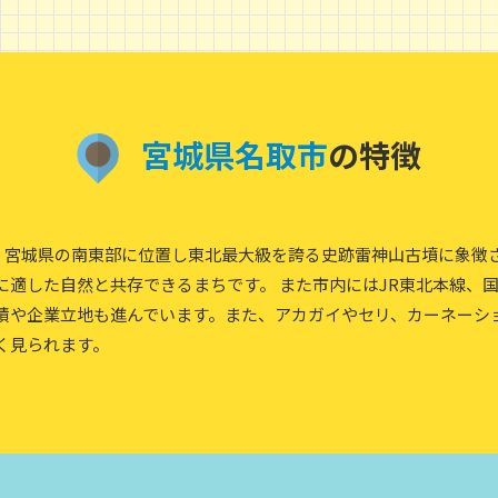
宮
城
県
名
取
市
の特徴
0人、宮城県の南東部に位置し東北最大級を誇る史跡雷神山古墳に象徴
に適した自然と共存できるまちです。 また市内にはJR東北本線、
積や企業立地も進んでいます。また、アカガイやセリ、カーネーシ
く見られます。