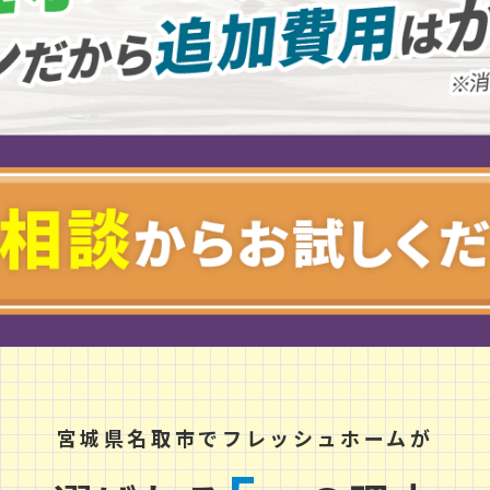
宮
城
県
名
取
市
でフレッシュホームが