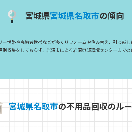
宮城県
宮
城
県
名
取
市
の傾向
リー世帯や高齢者世帯などが多くリフォームや住み替え、引っ越し
戸別収集をしておらず、岩沼市にある岩沼東部環境センターまでの
宮
城
県
名
取
市
の不用品回収のル