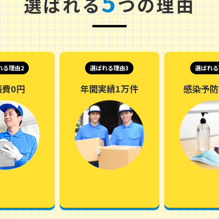
5
選ばれる
つの理由
れる理由2
選ばれる理由3
選ばれる
張費0円
年間実績1万件
感染予防