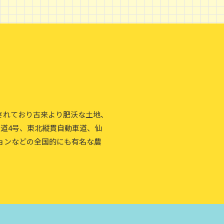
されており古来より肥沃な土地、
国道4号、東北縦貫自動車道、仙
ョンなどの全国的にも有名な農