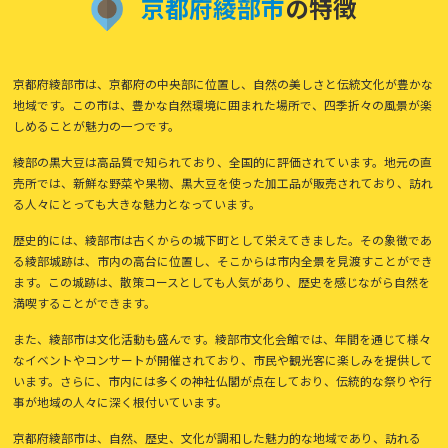
京
都
府
綾
部
市
の特徴
京都府綾部市は、京都府の中央部に位置し、自然の美しさと伝統文化が豊かな
地域です。この市は、豊かな自然環境に囲まれた場所で、四季折々の風景が楽
しめることが魅力の一つです。
綾部の黒大豆は高品質で知られており、全国的に評価されています。地元の直
売所では、新鮮な野菜や果物、黒大豆を使った加工品が販売されており、訪れ
る人々にとっても大きな魅力となっています。
歴史的には、綾部市は古くからの城下町として栄えてきました。その象徴であ
る綾部城跡は、市内の高台に位置し、そこからは市内全景を見渡すことができ
ます。この城跡は、散策コースとしても人気があり、歴史を感じながら自然を
満喫することができます。
また、綾部市は文化活動も盛んです。綾部市文化会館では、年間を通じて様々
なイベントやコンサートが開催されており、市民や観光客に楽しみを提供して
います。さらに、市内には多くの神社仏閣が点在しており、伝統的な祭りや行
事が地域の人々に深く根付いています。
京都府綾部市は、自然、歴史、文化が調和した魅力的な地域であり、訪れる