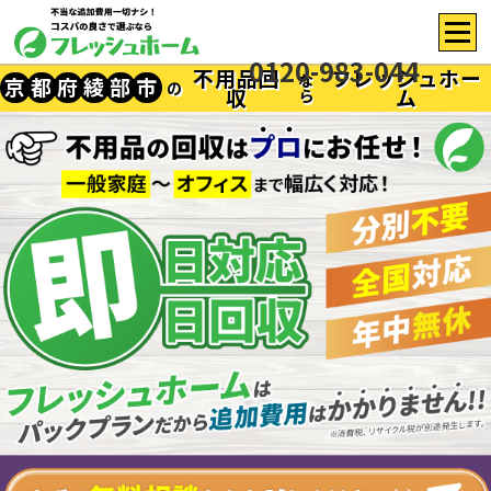
0120-983-044
不用品回
フレッシュホー
な
京
都
府
綾
部
市
の
収
ム
ら