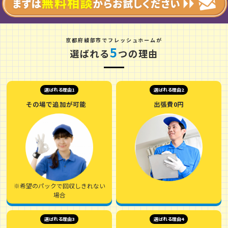
京
都
府
綾
部
市
でフレッシュホームが
5
選ばれる
つの理由
選ばれる理由1
選ばれる理由2
その場で追加が可能
出張費0円
※希望のパックで回収しきれない
場合
選ばれる理由3
選ばれる理由4