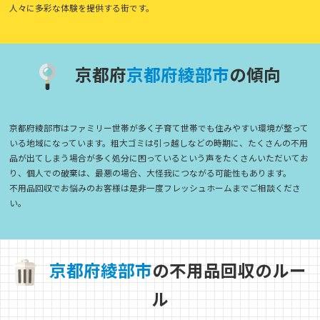
人々に多彩な体験を提供する街です。
京都府
京
都
府
綾
部
市
の傾向
京都府綾部市はファミリー世帯が多く子育て世帯でも住みやすい環境が整って
いる地域になっています。粗大ゴミは引っ越しなどの時期に、たくさんの不用
品が出てしまう場合が多く処分に困っているという声をたくさんいただいてお
り、個人での破棄は、最悪の場合、大怪我につながる可能性もあります。
不用品回収でお悩みのお客様は是非一度フレッシュホームまでご相談くださ
い。
京
都
府
綾
部
市
の不用品回収のルー
ル