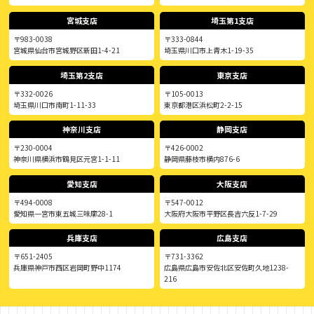
宮城支店
埼玉第1支店
〒983-0038
〒333-0844
宮城県仙台市宮城野区新田1-4-21
埼玉県川口市上青木1-19-35
埼玉第2支店
東京支店
〒332-0026
〒105-0013
埼玉県川口市南町1-11-33
東京都港区浜松町2-2-15
神奈川支店
静岡支店
〒230-0004
〒426-0002
神奈川県横浜市鶴見区元宮1-1-11
静岡県藤枝市横内876-6
愛知支店
大阪支店
〒494-0008
〒547-0012
愛知県一宮市東五城三味廓28-1
大阪府大阪市平野区長吉六反1-7-29
兵庫支店
広島支店
〒651-2405
〒731-3362
兵庫県神戸市西区岩岡町野中1174
広島県広島市安佐北区安佐町久地1238-
216