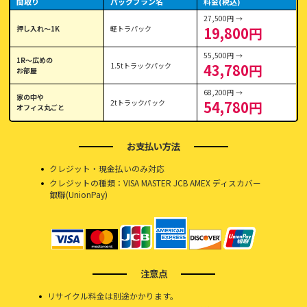
間取り
パックプラン名
料金(税込)
27,500円 →
押し入れ〜1K
軽トラパック
19,800円
55,500円 →
1R〜広めの
1.5tトラックパック
43,780円
お部屋
68,200円 →
家の中や
2tトラックパック
54,780円
オフィス丸ごと
お支払い方法
クレジット・現金払いのみ対応
クレジットの種類：VISA MASTER JCB AMEX ディスカバー
銀聯(UnionPay)
注意点
リサイクル料金は別途かかります。