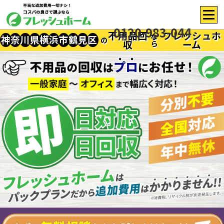
0120-983-044
不用品回
フレッシュホ
な
神
奈
川
県
横
浜
市
鶴
見
区
の
収
ーム
ら