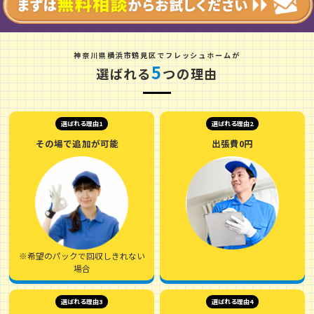
神
奈
川
県
横
浜
市
鶴
見
区
でフレッシュホームが
5
選ばれる
つの理由
選ばれる理由1
選ばれる理由2
その場で追加が可能
出張費0円
※希望のパックで回収しきれない
場合
選ばれる理由3
選ばれる理由4