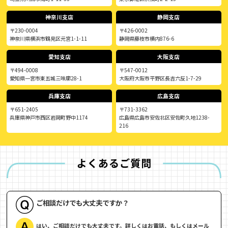
神奈川支店
静岡支店
〒230-0004
〒426-0002
神奈川県横浜市鶴見区元宮1-1-11
静岡県藤枝市横内876-6
愛知支店
大阪支店
〒494-0008
〒547-0012
愛知県一宮市東五城三味廓28-1
大阪府大阪市平野区長吉六反1-7-29
兵庫支店
広島支店
〒651-2405
〒731-3362
兵庫県神戸市西区岩岡町野中1174
広島県広島市安佐北区安佐町久地1238-
216
ご相談だけでも大丈夫ですか？
はい、ご相談だけでも大丈夫です。詳しくはお電話、もしくはメール