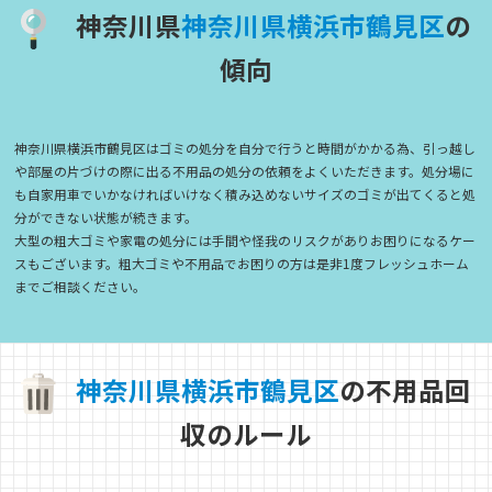
神奈川県
神
奈
川
県
横
浜
市
鶴
見
区
の
傾向
神奈川県横浜市鶴見区はゴミの処分を自分で行うと時間がかかる為、引っ越し
や部屋の片づけの際に出る不用品の処分の依頼をよくいただきます。処分場に
も自家用車でいかなければいけなく積み込めないサイズのゴミが出てくると処
分ができない状態が続きます。
大型の粗大ゴミや家電の処分には手間や怪我のリスクがありお困りになるケー
スもございます。粗大ゴミや不用品でお困りの方は是非1度フレッシュホーム
までご相談ください。
神
奈
川
県
横
浜
市
鶴
見
区
の不用品回
収のルール