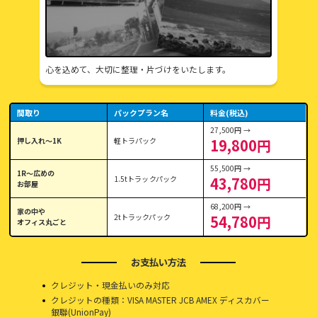
心を込めて、大切に整理・片づけをいたします。
間取り
パックプラン名
料金(税込)
27,500円 →
押し入れ〜1K
軽トラパック
19,800円
55,500円 →
1R〜広めの
1.5tトラックパック
43,780円
お部屋
68,200円 →
家の中や
2tトラックパック
54,780円
オフィス丸ごと
お支払い方法
クレジット・現金払いのみ対応
クレジットの種類：VISA MASTER JCB AMEX ディスカバー
銀聯(UnionPay)