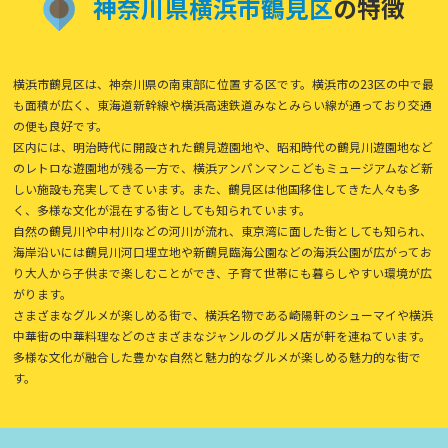
神
奈
川
県
横
浜
市
鶴
見
区
の特徴
横浜市鶴見区は、神奈川県の南東部に位置する区です。横浜市の23区の中で最
も面積が広く、東海道新幹線や横浜高速鉄道みなとみらい線が通っており交通
の便も良好です。
区内には、明治時代に開設された鶴見遊園地や、昭和時代の鶴見川遊園地など
のレトロな遊園地が残る一方で、横浜アンパンマンこどもミュージアムなど新
しい施設も充実してきています。また、鶴見区は他国移住してきた人々も多
く、多様な文化が混在する街としても知られています。
自然の鶴見川や中村川などの河川が流れ、東京湾に面した街としても知られ、
海岸沿いには鶴見川河口埋立地や新鶴見臨海公園などの海浜公園が広がってお
り大人から子供まで楽しむことができ、子育て世帯にも暮らしやすい環境が広
がります。
さまざまなグルメが楽しめる街で、横浜名物である崎陽軒のシューマイや横浜
中華街の中華料理などのさまざまなジャンルのグルメ店が軒を連ねています。
多様な文化が融合した豊かな自然と魅力的なグルメが楽しめる魅力的な街で
す。