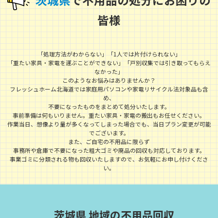
茨
城
県
で不用品の処分にお困りの
皆様
「処理方法がわからない」「1人では片付けられない」
「重たい家具・家電を運ぶことができない」「戸別収集では引き取ってもらえ
なかった」
このようなお悩みはありませんか？
フレッシュホーム北海道では家庭用パソコンや家電リサイクル法対象品も含
め、
不要になったものをまとめて処分いたします。
事前準備は何もいりません。重たい家具・家電の搬出もお任せください。
作業当日、想像より量が多くなってしまった場合でも、当日プラン変更が可能
でございます。
また、ご自宅の不用品に限らず
事務所や倉庫で不要になった粗大ゴミや廃品の回収も対応しております。
事業ゴミに分類される物も回収いたしますので、お気軽にお申し付けくださ
い。
茨城県 地域の不用品回収