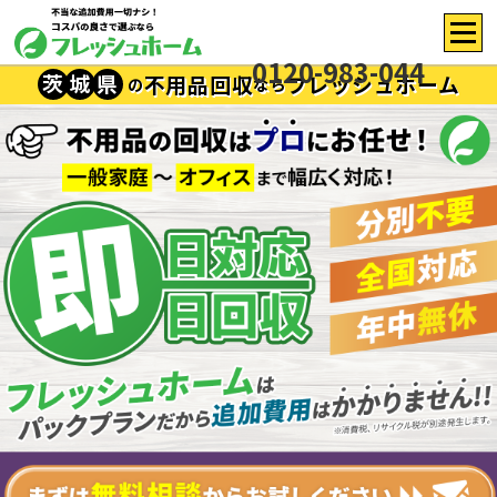
0120-983-044
茨
城
県
不用品回収
フレッシュホーム
の
なら