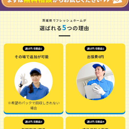
茨
城
県
でフレッシュホームが
5
選ばれる
つの理由
選ばれる理由1
選ばれる理由2
その場で追加が可能
出張費0円
※希望のパックで回収しきれない
場合
選ばれる理由3
選ばれる理由4