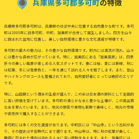
兵
庫
県
多
可
郡
多
可
町
の特徴
兵庫県多可郡多可町は、兵庫県のほぼ中央に位置する自然豊かな町です。多可
町は2005年に旧多可町、中町、加美町が合併して誕生しました。四方を山々
に囲まれた盆地に位置し、美しい自然環境と豊かな文化遺産が特徴です。
多可町の最大の魅力は、その豊かな自然環境です。町内には清流が流れ、山々
には豊かな森林が広がっています。特に、加美区にある「加美高原」は、四季
折々の美しい風景が楽しめる人気スポットです。春には桜、夏には新緑、秋に
は紅葉、冬には雪景色と、一年を通じて訪れる人々を魅了します。また、登山
やハイキングのコースも整備されており、自然愛好者にとっては絶好のエリア
です。
特に、山田錦という酒米の生産が盛んで、この米は日本酒の原料として全国的
に高い評価を受けています。多可町の清らかな水と豊かな土壌が、この高品質
な米を育んでいます。また、地元の野菜や果物も新鮮で美味しく、地元の市場
や直売所で購入することができます。
多可町には多くの文化遺産があります。中町区には「中山寺」という古刹があ
り、その歴史は平安時代にまで遡ります。中山寺は、特に秋の紅葉が美しく、
静寂に包まれた境内は訪れる人々に深い感動を与えます。また、加美区には