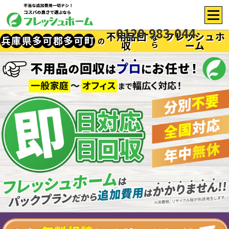
0120-983-044
不用品回
フレッシュホ
な
兵
庫
県
多
可
郡
多
可
町
の
収
ーム
ら