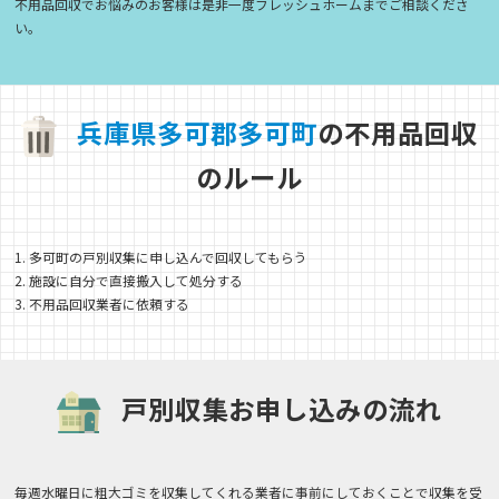
不用品回収でお悩みのお客様は是非一度フレッシュホームまでご相談くださ
い。
兵
庫
県
多
可
郡
多
可
町
の不用品回収
のルール
1. 多可町の戸別収集に申し込んで回収してもらう
2. 施設に自分で直接搬入して処分する
3. 不用品回収業者に依頼する
戸別収集お申し込みの流れ
毎週水曜日に粗大ゴミを収集してくれる業者に事前にしておくことで収集を受