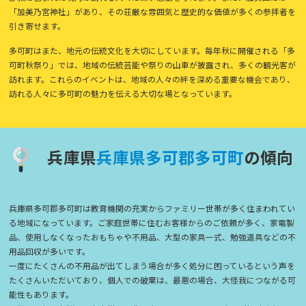
「加美乃宮神社」があり、その荘厳な雰囲気と歴史的な価値が多くの参拝者を
引き寄せます。
多可町はまた、地元の伝統文化を大切にしています。毎年秋に開催される「多
可町秋祭り」では、地域の伝統芸能や祭りの山車が披露され、多くの観光客が
訪れます。これらのイベントは、地域の人々の絆を深める重要な機会であり、
訪れる人々に多可町の魅力を伝える大切な場となっています。
兵庫県
兵
庫
県
多
可
郡
多
可
町
の傾向
兵庫県多可郡多可町は教育機関の充実からファミリー世帯が多く住まわれてい
る地域になっています。ご家庭世帯に住むお客様からのご依頼が多く、家電製
品、使用しなくなったおもちゃや不用品、大型の家具一式、勉強道具などの不
用品回収が多いです。
一度にたくさんの不用品が出てしまう場合が多く処分に困っているという声を
たくさんいただいており、個人での破棄は、最悪の場合、大怪我につながる可
能性もあります。