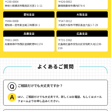
〒230-0004
〒426-0002
神奈川県横浜市鶴見区元宮1-1-11
静岡県藤枝市横内876-6
愛知支店
大阪支店
〒494-0008
〒547-0012
愛知県一宮市東五城三味廓28-1
大阪府大阪市平野区長吉六反1-7-29
兵庫支店
広島支店
〒651-2405
〒731-3362
兵庫県神戸市西区岩岡町野中1174
広島県広島市安佐北区安佐町久地1238-
216
ご相談だけでも大丈夫ですか？
はい、ご相談だけでも大丈夫です。詳しくはお電話、もしくはメール
フォームよりお申し込みください。