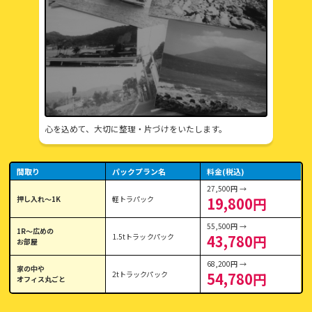
心を込めて、大切に整理・片づけをいたします。
間取り
パックプラン名
料金(税込)
27,500円 →
押し入れ〜1K
軽トラパック
19,800円
55,500円 →
1R〜広めの
1.5tトラックパック
43,780円
お部屋
68,200円 →
家の中や
2tトラックパック
54,780円
オフィス丸ごと