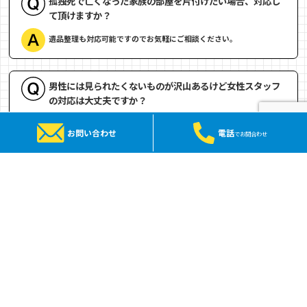
孤独死で亡くなった家族の部屋を片付けたい場合、対応し
て頂けますか？
遺品整理も対応可能ですのでお気軽にご相談ください。
男性には見られたくないものが沢山あるけど女性スタッフ
の対応は大丈夫ですか？
男性スタッフのみとなります。
お問い合わせ
電話
でお問合わせ
個人情報はどのように扱っていますか？
個人情報が記載されている書類などは一度プレスされたものが最終的
に溶解処分されるので跡形もなく処分されます。
お支払い方法を教えてください。
クレジット・現金払いのみ対応しています。
クレジットの種類：VISA MASTER JCB AMEX ディスカバー 銀聯