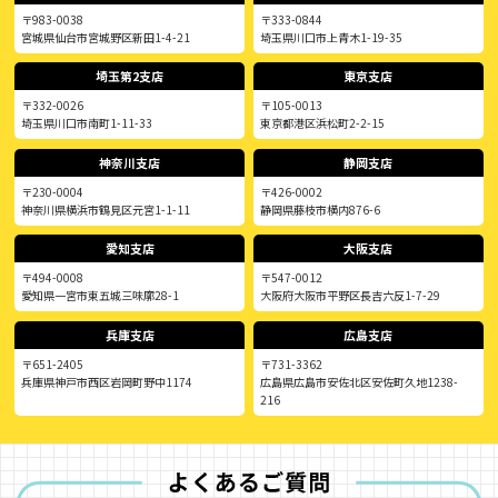
〒983-0038
〒333-0844
宮城県仙台市宮城野区新田1-4-21
埼玉県川口市上青木1-19-35
埼玉第2支店
東京支店
〒332-0026
〒105-0013
埼玉県川口市南町1-11-33
東京都港区浜松町2-2-15
神奈川支店
静岡支店
〒230-0004
〒426-0002
神奈川県横浜市鶴見区元宮1-1-11
静岡県藤枝市横内876-6
愛知支店
大阪支店
〒494-0008
〒547-0012
愛知県一宮市東五城三味廓28-1
大阪府大阪市平野区長吉六反1-7-29
兵庫支店
広島支店
〒651-2405
〒731-3362
兵庫県神戸市西区岩岡町野中1174
広島県広島市安佐北区安佐町久地1238-
216