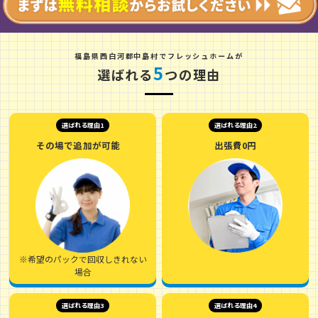
福
島
県
西
白
河
郡
中
島
村
でフレッシュホームが
5
選ばれる
つの理由
選ばれる理由1
選ばれる理由2
その場で追加が可能
出張費0円
※希望のパックで回収しきれない
場合
選ばれる理由3
選ばれる理由4