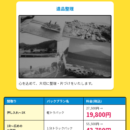
遺品整理
心を込めて、大切に整理・片づけをいたします。
間取り
パックプラン名
料金(税込)
27,500円 →
押し入れ〜1K
軽トラパック
19,800円
55,500円 →
1R〜広めの
1.5tトラックパック