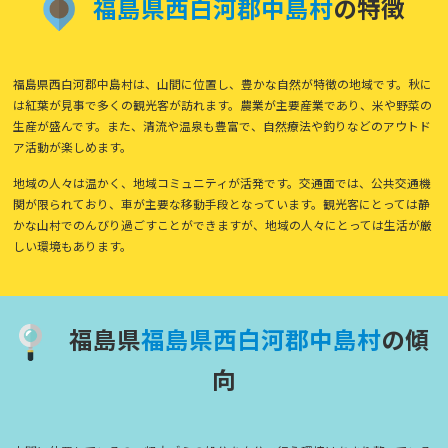
福
島
県
西
白
河
郡
中
島
村
の特徴
福島県西白河郡中島村は、山間に位置し、豊かな自然が特徴の地域です。秋に
は紅葉が見事で多くの観光客が訪れます。農業が主要産業であり、米や野菜の
生産が盛んです。また、清流や温泉も豊富で、自然療法や釣りなどのアウトド
ア活動が楽しめます。
地域の人々は温かく、地域コミュニティが活発です。交通面では、公共交通機
関が限られており、車が主要な移動手段となっています。観光客にとっては静
かな山村でのんびり過ごすことができますが、地域の人々にとっては生活が厳
しい環境もあります。
福島県
福
島
県
西
白
河
郡
中
島
村
の傾
向