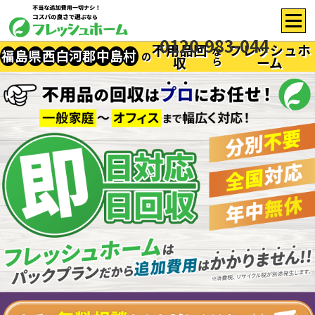
0120-983-044
不用品回
フレッシュホ
な
福
島
県
西
白
河
郡
中
島
村
の
収
ーム
ら