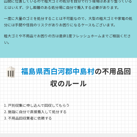
山間に位置しているので粗大ゴミの処分を自分で行う環境はあまり整っている
とはいえず、少し距離のある処分場に自分で搬入する必要があります。
一度に大量のゴミを処分することは不可能なので、大型の粗大ゴミや家電の処
分には手間や怪我のリスクがありお困りになるケースもございます。
粗大ゴミや不用品でお困りの方は是非1度フレッシュホームまでご相談くださ
い。
福
島
県
西
白
河
郡
中
島
村
の不用品回
収のルール
1. 戸別収集に申し込んで回収してもらう
2. 施設に自分で直接搬入して処分する
3. 不用品回収業者に依頼する