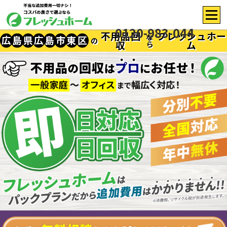
0120-983-044
不用品回
フレッシュホー
な
広
島
県
広
島
市
東
区
の
収
ム
ら