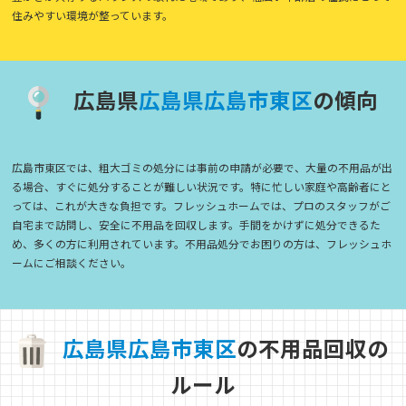
住みやすい環境が整っています。
広島県
広
島
県
広
島
市
東
区
の傾向
広島市東区では、粗大ゴミの処分には事前の申請が必要で、大量の不用品が出
る場合、すぐに処分することが難しい状況です。特に忙しい家庭や高齢者にと
っては、これが大きな負担です。フレッシュホームでは、プロのスタッフがご
自宅まで訪問し、安全に不用品を回収します。手間をかけずに処分できるた
め、多くの方に利用されています。不用品処分でお困りの方は、フレッシュホ
ームにご相談ください。
広
島
県
広
島
市
東
区
の不用品回収の
ルール