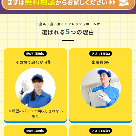
広
島
県
広
島
市
東
区
でフレッシュホームが
5
選ばれる
つの理由
選ばれる理由1
選ばれる理由2
その場で追加が可能
出張費0円
※希望のパックで回収しきれない
場合
選ばれる理由3
選ばれる理由4