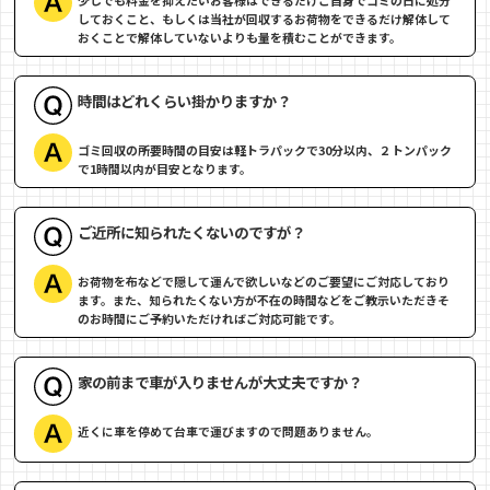
少しでも料金を抑えたいお客様はできるだけご自身でゴミの日に処分
しておくこと、もしくは当社が回収するお荷物をできるだけ解体して
おくことで解体していないよりも量を積むことができます。
時間はどれくらい掛かりますか？
ゴミ回収の所要時間の目安は軽トラパックで30分以内、２トンパック
で1時間以内が目安となります。
ご近所に知られたくないのですが？
お荷物を布などで隠して運んで欲しいなどのご要望にご対応しており
ます。また、知られたくない方が不在の時間などをご教示いただきそ
のお時間にご予約いただければご対応可能です。
家の前まで車が入りませんが大丈夫ですか？
近くに車を停めて台車で運びますので問題ありません。