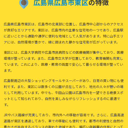
広
島
県
広
島
市
東
区
の特徴
広島県広島市東区は、広島市の北東部に位置し、広島市中心部からのアクセス
が良好なエリアです。東区は、広島市内の主要な住宅地の一つであり、広島駅
に近いことから通勤や通学に便利な地域として人気があります。特に山手エリ
アには、自然環境が豊かで、緑に囲まれた静かな住宅街が広がっています。
東区には、広島大学病院や広島市民病院などの医療機関が集中しており、医療
環境が整っています。また、広島市立大学が位置しており、教育機関も充実し
ています。これにより、医療・教育の両面で安心して暮らせる環境が整ってい
ます。
広島駅周辺の大型ショッピングモールやスーパーがあり、日常の買い物にも便
利です。また、東区には数多くの公園が点在しており、地元の人々が憩いの場
として利用しています。中でも、牛田山公園は広島市内を一望できる絶景スポ
ットとして知られており、自然を楽しみながらリフレッシュするのに最適で
す。
JRやバス路線が充実しており、市内外への移動が容易です。さらに、広島高速
道路が東区を通過しており、車での移動にも便利です。都市の利便性と自然の
豊かさが共存するバランスの取れた地域であり、幅広い年齢層の住民にとって