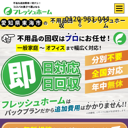
0120-983-044
不用品回
フレッシュホー
な
愛
知
県
東
海
市
の
収
ム
ら