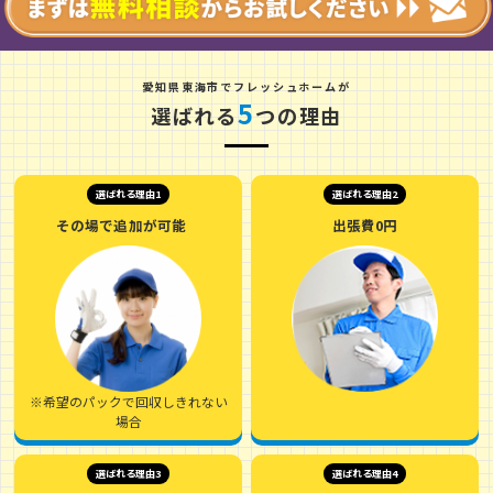
愛
知
県
東
海
市
でフレッシュホームが
5
選ばれる
つの理由
選ばれる理由1
選ばれる理由2
その場で追加が可能
出張費0円
※希望のパックで回収しきれない
場合
選ばれる理由3
選ばれる理由4