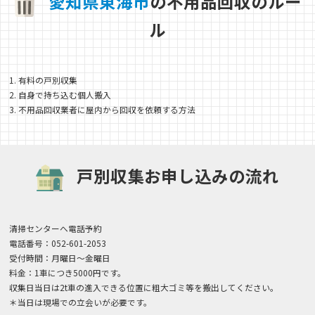
愛
知
県
東
海
市
の不用品回収のルー
ル
1. 有料の戸別収集
2. 自身で持ち込む個人搬入
3. 不用品回収業者に屋内から回収を依頼する方法
戸別収集お申し込みの流れ
清掃センターへ電話予約
電話番号：052-601-2053
受付時間：月曜日～金曜日
料金：1車につき5000円です。
収集日当日は2t車の進入できる位置に粗大ゴミ等を搬出してください。
＊当日は現場での立会いが必要です。