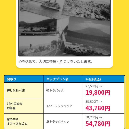
心を込めて、大切に整理・片づけをいたします。
間取り
パックプラン名
料金(税込)
27,500円 →
押し入れ〜1K
軽トラパック
19,800円
55,500円 →
1R〜広めの
1.5tトラックパック
43,780円
お部屋
68,200円 →
家の中や
2tトラックパック
54,780円
オフィス丸ごと