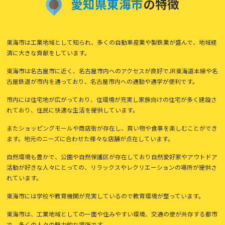
愛
知
県
東
海
市
の特徴
東海市は工業地域として知られ、多くの自動車産業や製鉄業が盛んで、地域経
済に大きな貢献をしています。
東海市は名古屋市に近く、名古屋市内へのアクセスが良好でJR東海道本線や名
古屋鉄道が市内を通っており、名古屋市内への通勤や通学が便利です。
市内には住宅地が広がっており、住環境が充実し家族向けの住宅が多く建設さ
れており、住民に快適な生活を提供しています。
またショッピングモールや商店街が存在し、買い物や食事を楽しむことができ
ます。地元のニーズに合わせた様々な店舗が点在しています。
自然環境も豊かで、公園や自然保護区が存在しており自然愛好家やアウトドア
活動が好きな人々にとっての、リラックスやレクリエーションの場所が提供さ
れています。
東海市には学校や教育機関が充実しているので教育環境が整っています。
東海市は、工業地域としての一面や住みやすい環境、交通の便が共存する都市
で、多くの人々の魅力的な場所です。