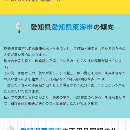
愛知県
愛
知
県
東
海
市
の傾向
愛知県東海市は名古屋市のベットタウンとして通勤・通学をしている方からの
人気が高い都心になります。
地域の治安も良く、飲食店も充実している為、住みやすい環境が整っていま
す。
その為ご家庭からのご依頼が多く、引っ越しに伴い出る不用品、家具家電など
の買い替えによる粗大ゴミ、日用品などの不用品回収が多いです。
一度にたくさんの不用品が出てしまう場合が多く処分に困っているという声を
たくさんいただきます。
個人での破棄は負担がかかり、最悪の場合、大怪我につながる可能性もありま
す。回収日時も融通が利くので大変満足いただいております。