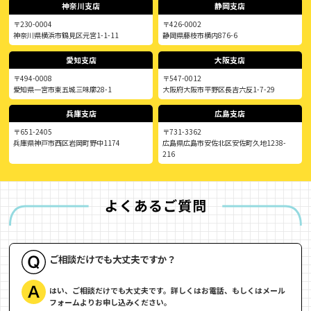
神奈川支店
静岡支店
〒230-0004
〒426-0002
神奈川県横浜市鶴見区元宮1-1-11
静岡県藤枝市横内876-6
愛知支店
大阪支店
〒494-0008
〒547-0012
愛知県一宮市東五城三味廓28-1
大阪府大阪市平野区長吉六反1-7-29
兵庫支店
広島支店
〒651-2405
〒731-3362
兵庫県神戸市西区岩岡町野中1174
広島県広島市安佐北区安佐町久地1238-
216
ご相談だけでも大丈夫ですか？
はい、ご相談だけでも大丈夫です。詳しくはお電話、もしくはメール
フォームよりお申し込みください。