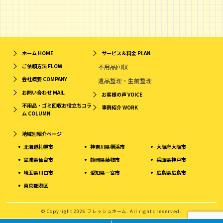
ホーム
HOME
サービス＆料金
PLAN
ご依頼方法
FLOW
不用品回収
会社概要
COMPANY
遺品整理・生前整理
お問い合わせ
MAIL
お客様の声
VOICE
不用品・ゴミ回収お役立ちコラ
事例紹介
WORK
ム
COLUMN
地域別紹介ページ
北海道札幌市
神奈川県横浜市
大阪府大阪市
宮城県仙台市
静岡県藤枝市
兵庫県神戸市
埼玉県川口市
愛知県一宮市
広島県広島市
東京都港区
© Copyright 2026 フレッシュホーム. All rights reserved.