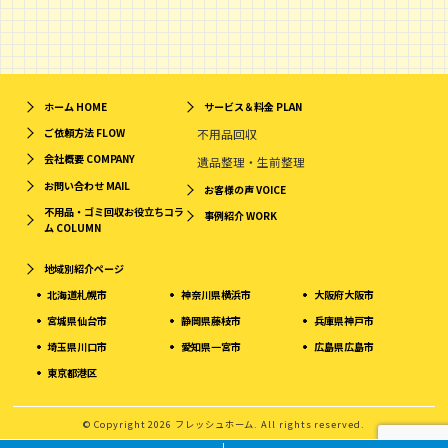
ホーム
HOME
サービス＆料金
PLAN
ご依頼方法
FLOW
不用品回収
会社概要
COMPANY
遺品整理・生前整理
お問い合わせ
MAIL
お客様の声
VOICE
不用品・ゴミ回収お役立ちコラ
事例紹介
WORK
ム
COLUMN
地域別紹介ページ
北海道札幌市
神奈川県横浜市
大阪府大阪市
宮城県仙台市
静岡県藤枝市
兵庫県神戸市
埼玉県川口市
愛知県一宮市
広島県広島市
東京都港区
© Copyright 2026 フレッシュホーム. All rights reserved.