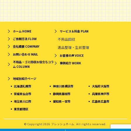
ホーム
HOME
サービス＆料金
PLAN
ご依頼方法
FLOW
不用品回収
会社概要
COMPANY
遺品整理・生前整理
お問い合わせ
MAIL
お客様の声
VOICE
不用品・ゴミ回収お役立ちコラ
事例紹介
WORK
ム
COLUMN
地域別紹介ページ
北海道札幌市
神奈川県横浜市
大阪府大阪市
宮城県仙台市
静岡県藤枝市
兵庫県神戸市
埼玉県川口市
愛知県一宮市
広島県広島市
東京都港区
© Copyright 2026 フレッシュホーム. All rights reserved.